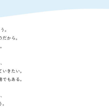
おう。
のだから。
る。
を、
ていきたい。
務でもある。
ら、
う。