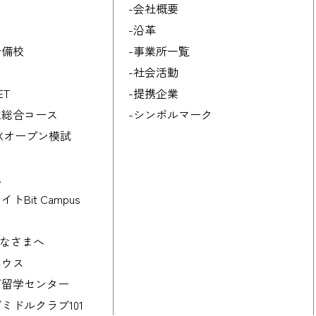
-会社概要
-沿革
予備校
-事業所一覧
-社会活動
ET
-提携企業
生総合コース
-シンボルマーク
EXオープン模試
礼
トBit Campus
みなさまへ
ハウス
ガ留学センター
ミドルクラブ101