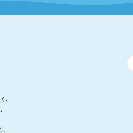
なく、
る。
て、