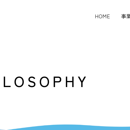
HOME
事
ILOSOPHY